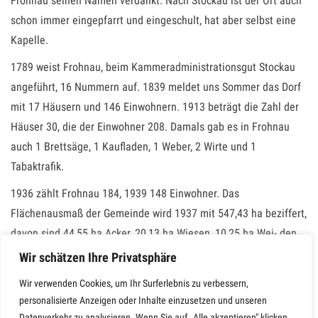
Frohnau seinen Namen verdankt. Nach Stockau ist der Ort auch
schon immer eingepfarrt und eingeschult, hat aber selbst eine
Kapelle.
1789 weist Frohnau, beim Kammeradministrationsgut Stockau
angeführt, 16 Nummern auf. 1839 meldet uns Sommer das Dorf
mit 17 Häusern und 146 Einwohnern. 1913 beträgt die Zahl der
Häuser 30, die der Einwohner 208. Damals gab es in Frohnau
auch 1 Brettsäge, 1 Kaufladen, 1 Weber, 2 Wirte und 1
Tabaktrafik.
1936 zählt Frohnau 184, 1939 148 Einwohner. Das
Flächenausmaß der Gemeinde wird 1937 mit 547,43 ha beziffert,
davon sind 44,55 ha Acker, 20,13 ha Wiesen, 10,25 ha Wei- den,
466,81 ha Wald.
Wir schätzen Ihre Privatsphäre
Die Bevölkerung war in der Hauptsache in der Land- und
Wir verwenden Cookies, um Ihr Surferlebnis zu verbessern,
Forstwirtschaft tätig, im ‚Winter hüpften munter die Klöppel.
personalisierte Anzeigen oder Inhalte einzusetzen und unseren
Datenverkehr zu analysieren. Wenn Sie auf „Alle akzeptieren" klicken,