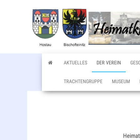
Zum
Inhalt
springen
AKTUELLES
DER VEREIN
GES
TRACHTENGRUPPE
MUSEUM
Heimat