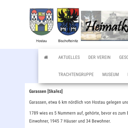
Zum
Inhalt
springen
AKTUELLES
DER VEREIN
GES
TRACHTENGRUPPE
MUSEUM
Garassen [Skařez]
Garassen, etwa 6 km nördlich von Hostau gelegen un
1789 wies es 5 Nummern auf, gehörte, bevor es zum Bi
Einwohner, 1945 7 Häuser und 34 Bewohner.