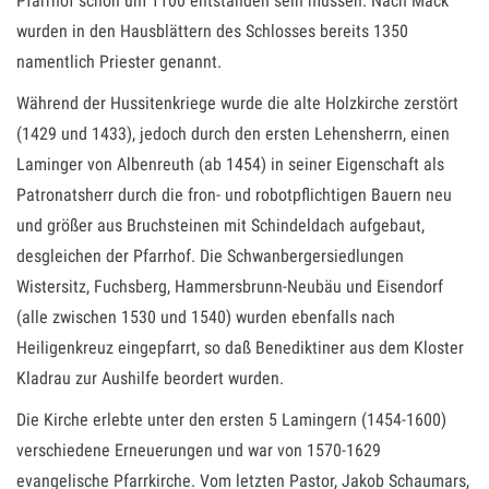
Pfarrhof schon um 1100 entstanden sein müssen. Nach Mack
wurden in den Hausblättern des Schlosses bereits 1350
namentlich Priester genannt.
Während der Hussitenkriege wurde die alte Holzkirche zerstört
(1429 und 1433), jedoch durch den ersten Lehensherrn, einen
Laminger von Albenreuth (ab 1454) in seiner Eigenschaft als
Patronatsherr durch die fron- und robotpflichtigen Bauern neu
und größer aus Bruchsteinen mit Schindeldach aufgebaut,
desgleichen der Pfarrhof. Die Schwanbergersiedlungen
Wistersitz, Fuchsberg, Hammersbrunn-Neubäu und Eisendorf
(alle zwischen 1530 und 1540) wurden ebenfalls nach
Heiligenkreuz eingepfarrt, so daß Benediktiner aus dem Kloster
Kladrau zur Aushilfe beordert wurden.
Die Kirche erlebte unter den ersten 5 Lamingern (1454-1600)
verschiedene Erneuerungen und war von 1570-1629
evangelische Pfarrkirche. Vom letzten Pastor, Jakob Schaumars,