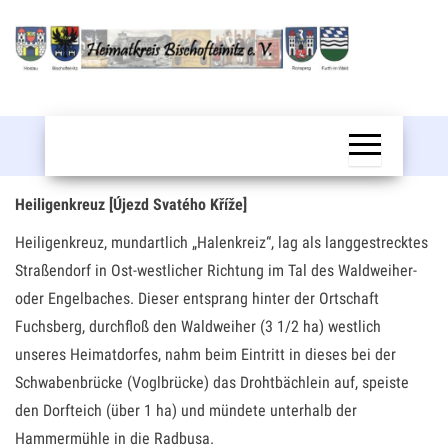
Zum
Inhalt
springen
Bischofteinitz
Heiligenkreuz [Újezd Svatého Kříže]
Heiligenkreuz, mundartlich „Halenkreiz“, lag als langgestrecktes
Straßendorf in Ost-westlicher Richtung im Tal des Waldweiher-
oder Engelbaches. Dieser entsprang hinter der Ortschaft
Fuchsberg, durchfloß den Waldweiher (3 1/2 ha) westlich
unseres Heimatdorfes, nahm beim Eintritt in dieses bei der
Schwabenbrücke (Voglbrücke) das Drohtbächlein auf, speiste
den Dorfteich (über 1 ha) und mündete unterhalb der
Hammermühle in die Radbusa.