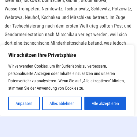
Meßhals, Mukowa, Döllitschen, Gibian, Großmallowa,
Wassertrompeten, Nemlowitz, Tscharlowitz, Schlewitz, Potzowitz,
Webrowa, Neuhof, Kschakau und Mirschikau betreut. Im Zuge
der Tschechisierung nach dem ersten Weltkrieg sollten Post und
Gendarmeriestation nach Mirschikau verlegt werden, weil sich
dort eine tschechische Minderheitsschule befand, was jedoch
vereitelt werden konnte. Der 1929 erfolgten Elektrifizierung
Wir schätzen Ihre Privatsphäre
sollte 1930 ein Telefonnetz für die ganze Umgebung angefügt
Wir verwenden Cookies, um Ihr Surferlebnis zu verbessern,
werden, was durch die betreffenden Dörfer abgelehnt wurde.
personalisierte Anzeigen oder Inhalte einzusetzen und unseren
Für die 12 Gefallenen des ersten Weltkrieges wurde 1921 ein
Datenverkehr zu analysieren. Wenn Sie auf „Alle akzeptieren" klicken,
stimmen Sie der Anwendung von Cookies zu.
Kriegerdenkrnal errichtet. Im zweiten Weltkrieg blieben 8 Mann.
Josef Bernklau unter Mitarbeit von Georg Steinbach und Josef
Anpassen
Alles ablehnen
Alle akzeptieren
Prokosch