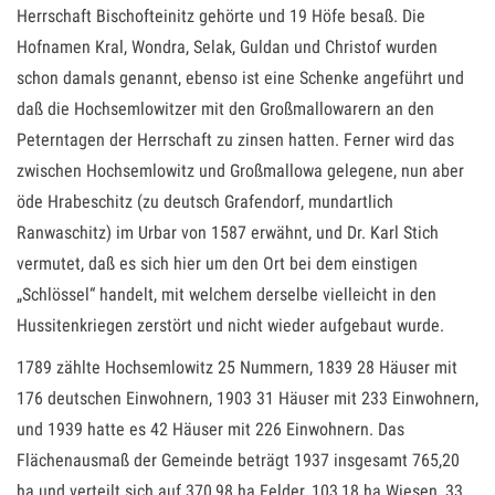
Herrschaft Bischofteinitz gehörte und 19 Höfe besaß. Die
Hofnamen Kral, Wondra, Selak, Guldan und Christof wurden
schon damals genannt, ebenso ist eine Schenke angeführt und
daß die Hochsemlowitzer mit den Großmallowarern an den
Peterntagen der Herrschaft zu zinsen hatten. Ferner wird das
zwischen Hochsemlowitz und Großmallowa gelegene, nun aber
öde Hrabeschitz (zu deutsch Grafendorf, mundartlich
Ranwaschitz) im Urbar von 1587 erwähnt, und Dr. Karl Stich
vermutet, daß es sich hier um den Ort bei dem einstigen
„Schlössel“ handelt, mit welchem derselbe vielleicht in den
Hussitenkriegen zerstört und nicht wieder aufgebaut wurde.
1789 zählte Hochsemlowitz 25 Nummern, 1839 28 Häuser mit
176 deutschen Einwohnern, 1903 31 Häuser mit 233 Einwohnern,
und 1939 hatte es 42 Häuser mit 226 Einwohnern. Das
Flächenausmaß der Gemeinde beträgt 1937 insgesamt 765,20
ha und verteilt sich auf 370,98 ha Felder, 103,18 ha Wiesen, 33