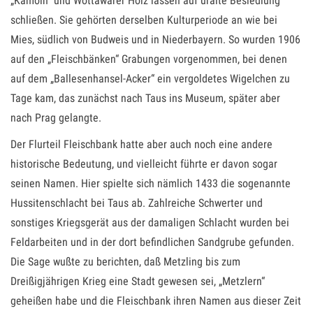
„Kamöin“ und Wottawarer Holz lassen auf uralte Besiedlung
schließen. Sie gehörten derselben Kulturperiode an wie bei
Mies, südlich von Budweis und in Niederbayern. So wurden 1906
auf den „Fleischbänken“ Grabungen vorgenommen, bei denen
auf dem „Ballesenhansel-Acker“ ein vergoldetes Wigelchen zu
Tage kam, das zunächst nach Taus ins Museum, später aber
nach Prag gelangte.
Der Flurteil Fleischbank hatte aber auch noch eine andere
historische Bedeutung, und vielleicht führte er davon sogar
seinen Namen. Hier spielte sich nämlich 1433 die sogenannte
Hussitenschlacht bei Taus ab. Zahlreiche Schwerter und
sonstiges Kriegsgerät aus der damaligen Schlacht wurden bei
Feldarbeiten und in der dort befindlichen Sandgrube gefunden.
Die Sage wußte zu berichten, daß Metzling bis zum
Dreißigjährigen Krieg eine Stadt gewesen sei, „Metzlern“
geheißen habe und die Fleischbank ihren Namen aus dieser Zeit