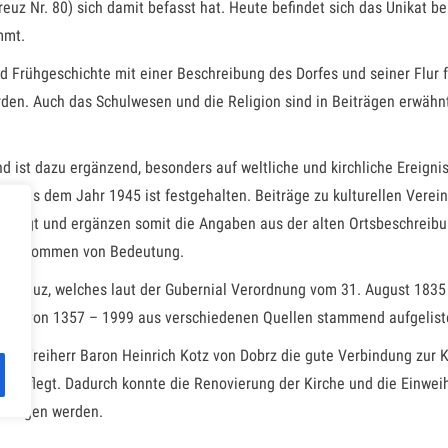
euz Nr. 80) sich damit befasst hat. Heute befindet sich das Unikat 
mmt.
nd Frühgeschichte mit einer Beschreibung des Dorfes und seiner Flur
rden. Auch das Schulwesen und die Religion sind in Beiträgen erwähnt
d ist dazu ergänzend, besonders auf weltliche und kirchliche Ereignis
us dem Jahr 1945 ist festgehalten. Beiträge zu kulturellen Vereine
gezeigt und ergänzen somit die Angaben aus der alten Ortsbeschreibun
e Nachkommen von Bedeutung.
enkreuz, welches laut der Gubernial Verordnung vom 31. August 1835
farrer von 1357 – 1999 aus verschiedenen Quellen stammend aufgelist
serem Freiherr Baron Heinrich Kotz von Dobrz die gute Verbindung zur 
gepflegt. Dadurch konnte die Renovierung der Kirche und die Einwei
ollzogen werden.