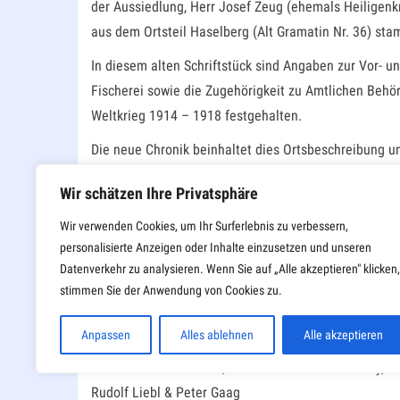
der Aussiedlung, Herr Josef Zeug (ehemals Heiligenkr
aus dem Ortsteil Haselberg (Alt Gramatin Nr. 36) sta
In diesem alten Schriftstück sind Angaben zur Vor- u
Fischerei sowie die Zugehörigkeit zu Amtlichen Behö
Weltkrieg 1914 – 1918 festgehalten.
Die neue Chronik beinhaltet dies Ortsbeschreibung un
Hausnummern und eine Einwohnerliste mit Hausnamen a
Wir schätzen Ihre Privatsphäre
den beiden Weltkriegen sind, teilweise mit Fotos, an
Aussiedlung im Jahr 1946 sind vor allem für unser
Wir verwenden Cookies, um Ihr Surferlebnis zu verbessern,
personalisierte Anzeigen oder Inhalte einzusetzen und unseren
Aus dem Kirchenbuch der Katholischen Pfarrei Heilig
Datenverkehr zu analysieren. Wenn Sie auf „Alle akzeptieren" klicken,
allem religiöse Beiträge festgehalten. Es sind die P
stimmen Sie der Anwendung von Cookies zu.
In dem Schriftstück „Blick in die Heimat“ ist von un
Anpassen
Alles ablehnen
Alle akzeptieren
heute von seinen Nachkommen in vorbildlicher Weise 
den Bischof von Pilsen, Herrn František Radkovský, v
Rudolf Liebl & Peter Gaag